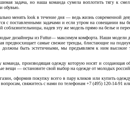
шимая задача, но наша команда сумела воплотить тягу к сме
и обувью.
ально менять
look
в течение дня — ведь жизнь современной дев
ся с поставленными задачами и если утром на совещании вы б
ой соблазнительницы, надев эту же модель прямо на белье и пе
олодые дизайнеры из
Futtur
—
максимум комфорта. Наши модели д
ая предвосхищает самые свежие тренды, блистающие на подиум
ли должны быть эстетичными, мы предъявляем к ним высокие
 команда, производящая одежду которую носят и создающая об
ые вещи — остановите свой выбор на одежде от молодых россий
газин, оформив покупку всего в пару кликов или купить одежд
 вопросам, свяжитесь с нами по телефонам +7 (495) 120-14-91 и