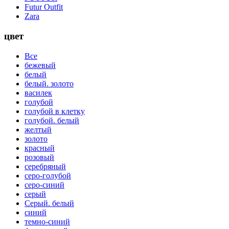
Futur Outfit
Zara
цвет
Все
бежевый
белый
белый. золото
василек
голубой
голубой в клетку
голубой. белый
желтый
золото
красный
розовый
серебряный
серо-голубой
серо-синий
серый
Серый. белый
синий
темно-синий