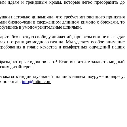
лым идеям и трендовым кроям, которые легко преобразить до
ушки настолько динамична, что требует мгновенного принятия
ыли бизнес-леди в сдержанном длинном кимоно с брюками, то
реобувшись в умопомрачительные шпильки.
арят абсолютную свободу движений, при этом они не выглядят
ах и страницах модного глянца. Мы уделяем особое внимание
 требования в плане качества и комфортных ощущений наших
разы, которые вдохновляют! Если вы хотите задавать модный
ских дизайнеров.
у/заказать индивидуальный пошив в нашем шоуруме по адресу:
ли по
e-mail:
info@
futtur.com