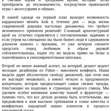
преобразить до неузнаваемости, посредством правильной
игры с аксессуарами и обувью.
В нашей одежде на первый план выходит возможность
кардинально менять
look
в течение дня — ведь жизнь
современной девушки настолько динамична, что требует
мгновенного принятия решений! Сложный архитектурный
крой на отлично справляется с поставленными задачами и
если утром на совещании вы были бизнес-леди в сдержанном
длинном кимоно с брюками, то уже вечером сможете
предстать перед любимым в образе дерзкой
соблазнительницы, надев эту же модель прямо на белье и
переобувшись в умопомрачительные шпильки.
Второй не менее важный аспект, на который делают акцент
молодые дизайнеры из
Futtur
—
максимум комфорта. Наши
модели дарят абсолютную свободу движений, при этом они
не выглядят мешковато, а имеют четкую и продуманную
концепцию, которая предвосхищает самые свежие тренды,
блистающие на подиумах и страницах модного глянца. Мы
уделяем особое внимание качеству тканей и фурнитуре —
помимо того, что все детали должны быть эстетичными, мы
предъявляем к ним высокие требования в плане качества и
комфортных ощущений наших клиентов в процессе
ежедневной носки.