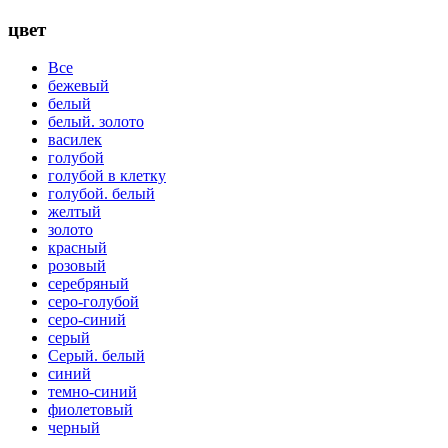
цвет
Все
бежевый
белый
белый. золото
василек
голубой
голубой в клетку
голубой. белый
желтый
золото
красный
розовый
серебряный
серо-голубой
серо-синий
серый
Серый. белый
синий
темно-синий
фиолетовый
черный