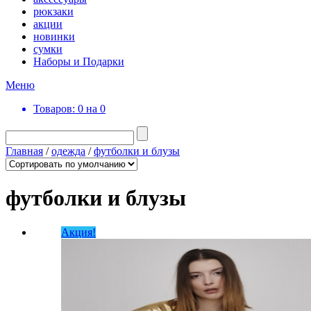
рюкзаки
акции
новинки
сумки
Наборы и Подарки
Меню
Товаров:
0 на
0
Главная
/
одежда
/
футболки и блузы
футболки и блузы
Акция!